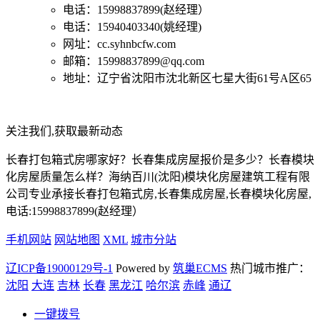
电话：15998837899(赵经理）
电话：15940403340(姚经理)
网址：cc.syhnbcfw.com
邮箱：15998837899@qq.com
地址：辽宁省沈阳市沈北新区七星大街61号A区65
关注我们,获取最新动态
长春打包箱式房哪家好？长春集成房屋报价是多少？长春模块
化房屋质量怎么样？海纳百川(沈阳)模块化房屋建筑工程有限
公司专业承接长春打包箱式房,长春集成房屋,长春模块化房屋,
电话:15998837899(赵经理）
手机网站
网站地图
XML
城市分站
辽ICP备19000129号-1
Powered by
筑巢ECMS
热门城市推广：
沈阳
大连
吉林
长春
黑龙江
哈尔滨
赤峰
通辽
一键拨号