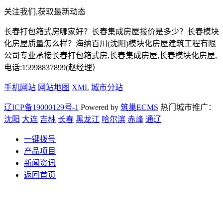
关注我们,获取最新动态
长春打包箱式房哪家好？长春集成房屋报价是多少？长春模块
化房屋质量怎么样？海纳百川(沈阳)模块化房屋建筑工程有限
公司专业承接长春打包箱式房,长春集成房屋,长春模块化房屋,
电话:15998837899(赵经理）
手机网站
网站地图
XML
城市分站
辽ICP备19000129号-1
Powered by
筑巢ECMS
热门城市推广：
沈阳
大连
吉林
长春
黑龙江
哈尔滨
赤峰
通辽
一键拨号
产品项目
新闻资讯
返回首页