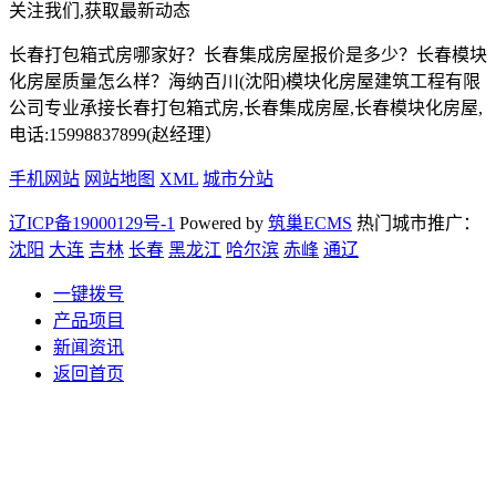
关注我们,获取最新动态
长春打包箱式房哪家好？长春集成房屋报价是多少？长春模块
化房屋质量怎么样？海纳百川(沈阳)模块化房屋建筑工程有限
公司专业承接长春打包箱式房,长春集成房屋,长春模块化房屋,
电话:15998837899(赵经理）
手机网站
网站地图
XML
城市分站
辽ICP备19000129号-1
Powered by
筑巢ECMS
热门城市推广：
沈阳
大连
吉林
长春
黑龙江
哈尔滨
赤峰
通辽
一键拨号
产品项目
新闻资讯
返回首页