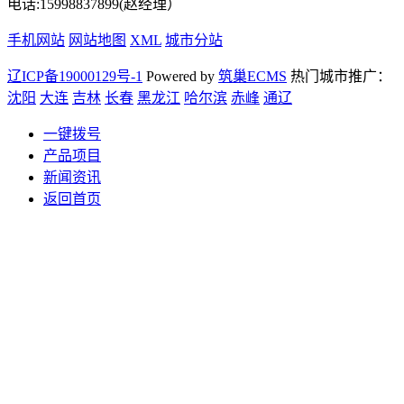
电话:15998837899(赵经理）
手机网站
网站地图
XML
城市分站
辽ICP备19000129号-1
Powered by
筑巢ECMS
热门城市推广：
沈阳
大连
吉林
长春
黑龙江
哈尔滨
赤峰
通辽
一键拨号
产品项目
新闻资讯
返回首页