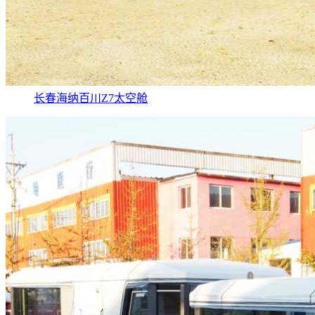
长春海纳百川Z7太空舱