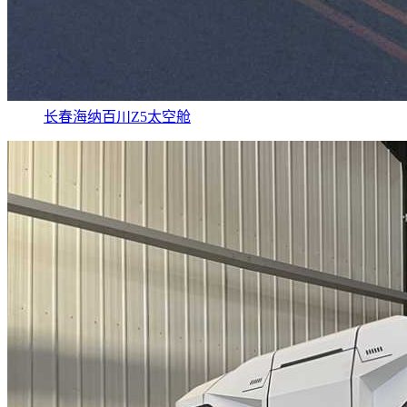
长春海纳百川Z5太空舱