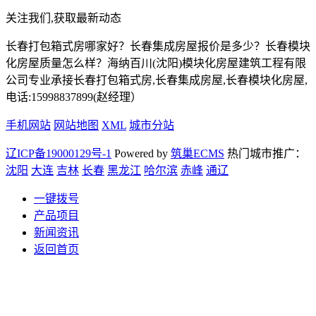
关注我们,获取最新动态
长春打包箱式房哪家好？长春集成房屋报价是多少？长春模块
化房屋质量怎么样？海纳百川(沈阳)模块化房屋建筑工程有限
公司专业承接长春打包箱式房,长春集成房屋,长春模块化房屋,
电话:15998837899(赵经理）
手机网站
网站地图
XML
城市分站
辽ICP备19000129号-1
Powered by
筑巢ECMS
热门城市推广：
沈阳
大连
吉林
长春
黑龙江
哈尔滨
赤峰
通辽
一键拨号
产品项目
新闻资讯
返回首页