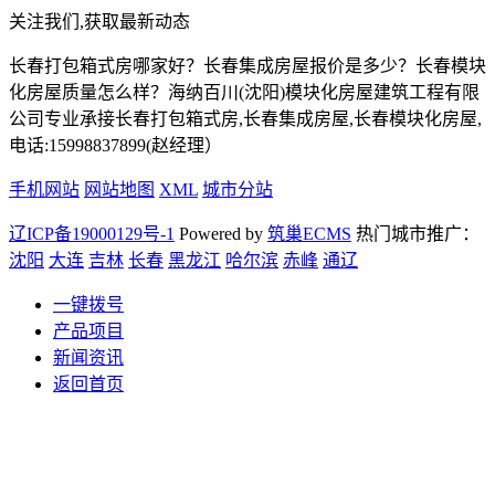
关注我们,获取最新动态
长春打包箱式房哪家好？长春集成房屋报价是多少？长春模块
化房屋质量怎么样？海纳百川(沈阳)模块化房屋建筑工程有限
公司专业承接长春打包箱式房,长春集成房屋,长春模块化房屋,
电话:15998837899(赵经理）
手机网站
网站地图
XML
城市分站
辽ICP备19000129号-1
Powered by
筑巢ECMS
热门城市推广：
沈阳
大连
吉林
长春
黑龙江
哈尔滨
赤峰
通辽
一键拨号
产品项目
新闻资讯
返回首页