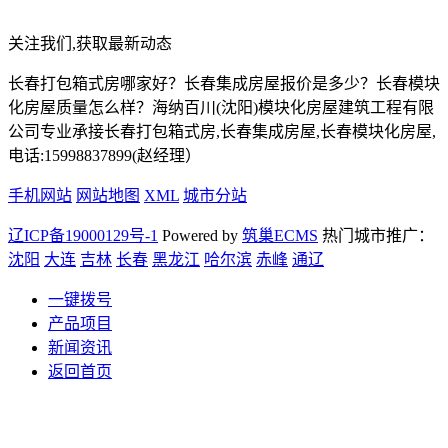
关注我们,获取最新动态
长春打包箱式房哪家好？长春集成房屋报价是多少？长春模块
化房屋质量怎么样？海纳百川(沈阳)模块化房屋建筑工程有限
公司专业承接长春打包箱式房,长春集成房屋,长春模块化房屋,
电话:15998837899(赵经理）
手机网站
网站地图
XML
城市分站
辽ICP备19000129号-1
Powered by
筑巢ECMS
热门城市推广：
沈阳
大连
吉林
长春
黑龙江
哈尔滨
赤峰
通辽
一键拨号
产品项目
新闻资讯
返回首页