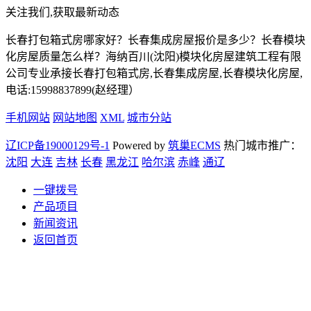
关注我们,获取最新动态
长春打包箱式房哪家好？长春集成房屋报价是多少？长春模块
化房屋质量怎么样？海纳百川(沈阳)模块化房屋建筑工程有限
公司专业承接长春打包箱式房,长春集成房屋,长春模块化房屋,
电话:15998837899(赵经理）
手机网站
网站地图
XML
城市分站
辽ICP备19000129号-1
Powered by
筑巢ECMS
热门城市推广：
沈阳
大连
吉林
长春
黑龙江
哈尔滨
赤峰
通辽
一键拨号
产品项目
新闻资讯
返回首页