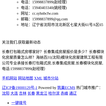
电话：15998837899(赵经理）
电话：15940403340(姚经理)
网址：cc.syhnbcfw.com
邮箱：15998837899@qq.com
地址：辽宁省沈阳市沈北新区七星大街61号A区65
关注我们,获取最新动态
长春打包箱式房哪家好？长春集成房屋报价是多少？长春模块
化房屋质量怎么样？海纳百川(沈阳)模块化房屋建筑工程有限
公司专业承接长春打包箱式房,长春集成房屋,长春模块化房屋,
电话:15998837899(赵经理）
手机网站
网站地图
XML
城市分站
辽ICP备19000129号-1
Powered by
筑巢ECMS
热门城市推广：
沈阳
大连
吉林
长春
黑龙江
哈尔滨
赤峰
通辽
一键拨号