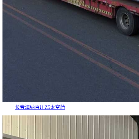
长春海纳百川Z5太空舱