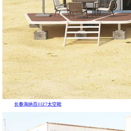
长春海纳百川Z7太空舱