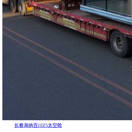
长春海纳百川Z5太空舱