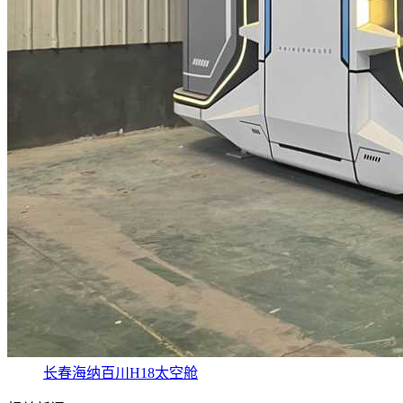
长春海纳百川H18太空舱