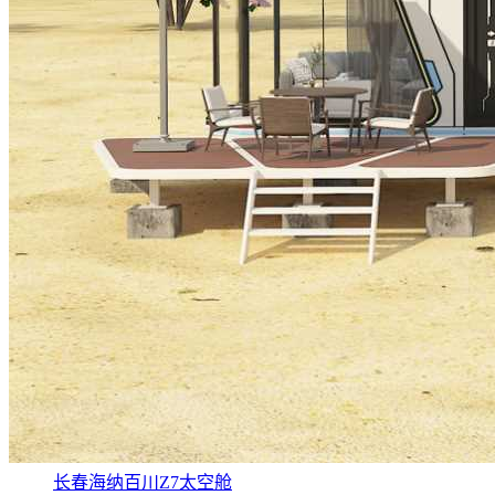
长春海纳百川Z7太空舱