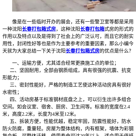
像是在一些临时开办的展会，还有一些警卫室等都是采用
一种沈阳
长春打包箱式房
，这种沈阳
长春打包箱
式房的形式的
作用以及特点以及是得到了社会上的广泛认可，而且它的耐实
用性，封闭性好等也是作为主要参考的重要因素，那么小编今
天就为大家总结一下关于沈阳
长春打包箱式房
的优点是什么？
一、运输方便，尤其适合经常更换施工点的单位；
二、坚固耐用，全部由钢质组成，具有很强的抗震、抗变
形能力；
三、密封性能好，严格的制造工艺使这种活动房具有很好
水密性；
四、活动房基于标准钢材底盘之上，可以衍生出许多组合
空间。如会议室、宿舍、厨房、卫生间等。标准的宽度在2.4
米，高度2.2米，长度为4米至12米。
五、拆装方便，性能优越，稳定牢固，防震性能好，防水
防火防腐，重量轻。房屋为整体结构，内有框架，墙体为彩钢
复合板，可整体迁移，使用寿命可达20年以上，适合用于值班