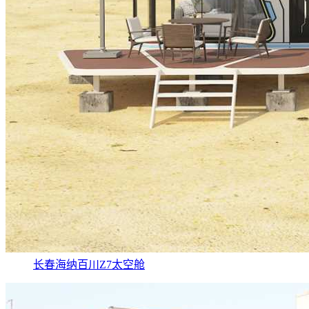
长春海纳百川Z7太空舱