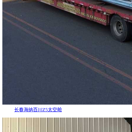
长春海纳百川Z5太空舱