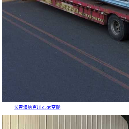
长春海纳百川Z5太空舱