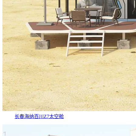
长春海纳百川Z7太空舱