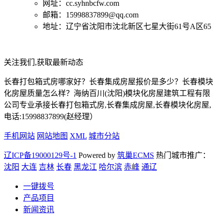
网址：cc.syhnbcfw.com
邮箱：15998837899@qq.com
地址：辽宁省沈阳市沈北新区七星大街61号A区65
关注我们,获取最新动态
长春打包箱式房哪家好？长春集成房屋报价是多少？长春模块
化房屋质量怎么样？海纳百川(沈阳)模块化房屋建筑工程有限
公司专业承接长春打包箱式房,长春集成房屋,长春模块化房屋,
电话:15998837899(赵经理）
手机网站
网站地图
XML
城市分站
辽ICP备19000129号-1
Powered by
筑巢ECMS
热门城市推广：
沈阳
大连
吉林
长春
黑龙江
哈尔滨
赤峰
通辽
一键拨号
产品项目
新闻资讯